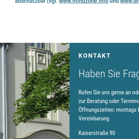
abschätzbar (vgl.
www.mindzone.info
und
www.dr
KONTAKT
Haben Sie Fra
Rufen Sie uns gerne an od
zur Beratung oder Terminv
Öffnungszeiten: montags b
Vereinbarung
Kaiserstraße 90