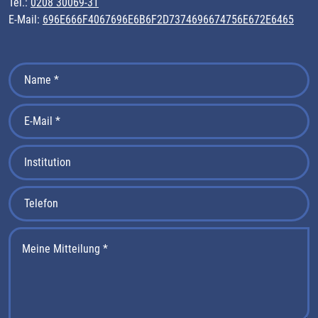
Tel.:
0208 30069-31
E-Mail:
696E666F4067696E6B6F2D7374696674756E672E6465