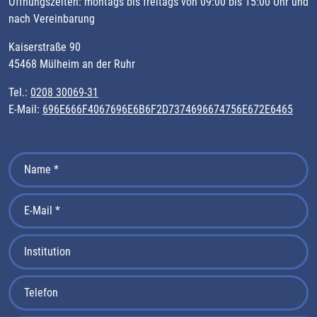
Öffnungszeiten: montags bis freitags von 09:00 bis 15:00 Uhr und
nach Vereinbarung
Kaiserstraße 90
45468 Mülheim an der Ruhr
Tel.:
0208 30069-31
E-Mail:
696E666F4067696E6B6F2D7374696674756E672E6465