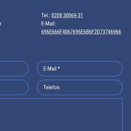
Tel.:
0208 30069-31
r
E-Mail:
696E666F4067696E6B6F2D73746966