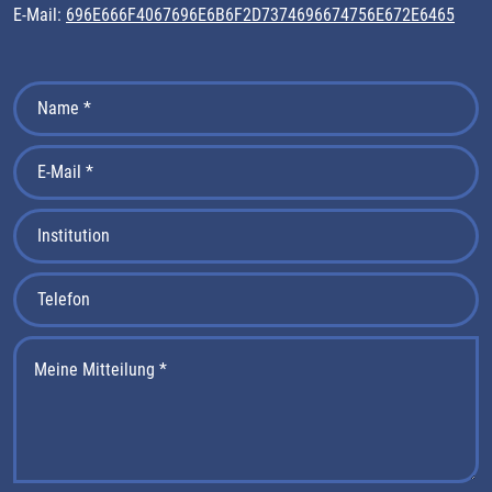
E-Mail:
696E666F4067696E6B6F2D7374696674756E672E6465