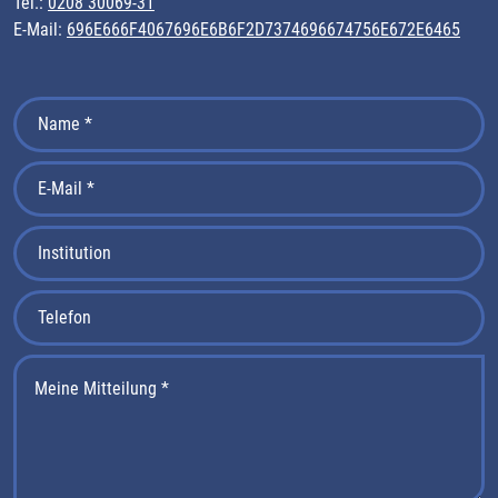
Tel.:
0208 30069-31
E-Mail:
696E666F4067696E6B6F2D7374696674756E672E6465