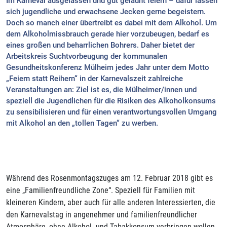
Im Karneval ausgelassen und gut gelaunt feiern – dafür lassen
sich jugendliche und erwachsene Jecken gerne begeistern.
Doch so manch einer übertreibt es dabei mit dem Alkohol. Um
dem Alkoholmissbrauch gerade hier vorzubeugen, bedarf es
eines großen und beharrlichen Bohrers. Daher bietet der
Arbeitskreis Suchtvorbeugung der kommunalen
Gesundheitskonferenz Mülheim jedes Jahr unter dem Motto
„Feiern statt Reihern“ in der Karnevalszeit zahlreiche
Veranstaltungen an: Ziel ist es, die Mülheimer/innen und
speziell die Jugendlichen für die Risiken des Alkoholkonsums
zu sensibilisieren und für einen verantwortungsvollen Umgang
mit Alkohol an den „tollen Tagen“ zu werben.
Während des Rosenmontagszuges am 12. Februar 2018 gibt es
eine „Familienfreundliche Zone“. Speziell für Familien mit
kleineren Kindern, aber auch für alle anderen Interessierten, die
den Karnevalstag in angenehmer und familienfreundlicher
Atmosphäre, ohne Alkohol- und Tabakkonsum verbringen wollen,