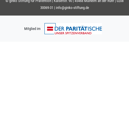
© ginko Stiftung für Prävention | Kaiserstr. 90 | 45468 Mülheim an der Ruhr |
0208
30069-31
|
info@ginko-stiftung.de
Mitglied im