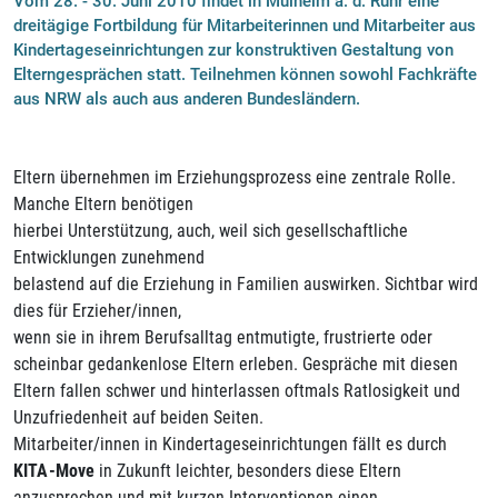
Vom 28. - 30. Juni 2010 findet in Mülheim a. d. Ruhr eine
dreitägige Fortbildung für Mitarbeiterinnen und Mitarbeiter aus
Kindertageseinrichtungen zur konstruktiven Gestaltung von
Elterngesprächen statt. Teilnehmen können sowohl Fachkräfte
aus NRW als auch aus anderen Bundesländern.
Eltern übernehmen im Erziehungsprozess eine zentrale Rolle.
Manche Eltern benötigen
hierbei Unterstützung, auch, weil sich gesellschaftliche
Entwicklungen zunehmend
belastend auf die Erziehung in Familien auswirken. Sichtbar wird
dies für Erzieher/innen,
wenn sie in ihrem Berufsalltag entmutigte, frustrierte oder
scheinbar gedankenlose Eltern erleben. Gespräche mit diesen
Eltern fallen schwer und hinterlassen oftmals Ratlosigkeit und
Unzufriedenheit auf beiden Seiten.
Mitarbeiter/innen in Kindertageseinrichtungen fällt es durch
KITA-Move
in Zukunft leichter, besonders diese Eltern
anzusprechen und mit kurzen Interventionen einen