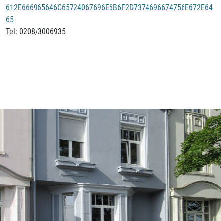
612E666965646C65724067696E6B6F2D7374696674756E672E64
65
Tel: 0208/3006935