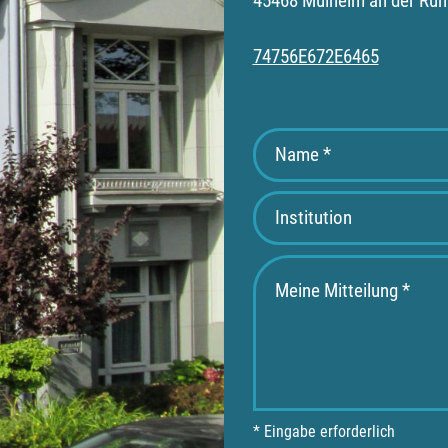
45468 Mülheim an der Ruh
74756E672E6465
* Eingabe erforderlich