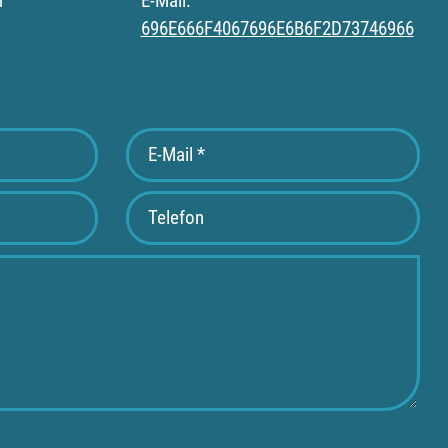
r
E-Mail:
696E666F4067696E6B6F2D73746966