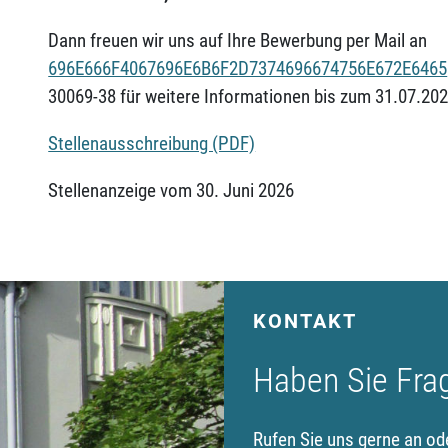
Dann freuen wir uns auf Ihre Bewerbung per Mail an
696E666F4067696E6B6F2D7374696674756E672E6465
30069-38 für weitere Informationen bis zum 31.07.202
Stellenausschreibung (PDF)
Stellenanzeige vom 30. Juni 2026
KONTAKT
Haben Sie Fra
Rufen Sie uns gerne an od