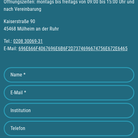
Öffnungszeiten: montags bis freitags von 09:00 bis 15:00 Uhr und
nach Vereinbarung
Kaiserstraße 90
45468 Mülheim an der Ruhr
Tel.:
0208 30069-31
E-Mail:
696E666F4067696E6B6F2D7374696674756E672E6465