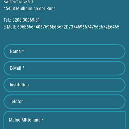
Kaiserstraße 90
45468 Mülheim an der Ruhr
Tel.:
0208 30069-31
E-Mail:
696E666F4067696E6B6F2D7374696674756E672E6465