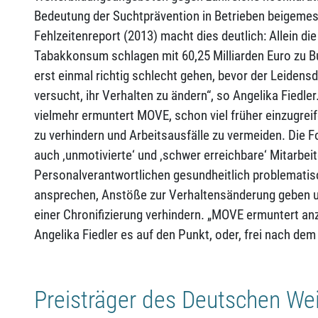
Bedeutung der Suchtprävention in Betrieben beigeme
Fehlzeitenreport (2013) macht dies deutlich: Allein d
Tabakkonsum schlagen mit 60,25 Milliarden Euro zu Bu
erst einmal richtig schlecht gehen, bevor der Leidens
versucht, ihr Verhalten zu ändern“, so Angelika Fiedle
vielmehr ermuntert MOVE, schon viel früher einzugrei
zu verhindern und Arbeitsausfälle zu vermeiden. Die F
auch ‚unmotivierte‘ und ‚schwer erreichbare‘ Mitarbeite
Personalverantwortlichen gesundheitlich problematisc
ansprechen, Anstöße zur Verhaltensänderung geben u
einer Chronifizierung verhindern. „MOVE ermuntert anz
Angelika Fiedler es auf den Punkt, oder, frei nach dem
Preisträger des Deutschen Wei