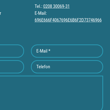
Tel.:
0208 30069-31
r
E-Mail:
696E666F4067696E6B6F2D73746966