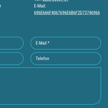
r
E-Mail:
696E666F4067696E6B6F2D73746966