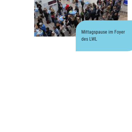
Mittagspause im Foyer
des LWL