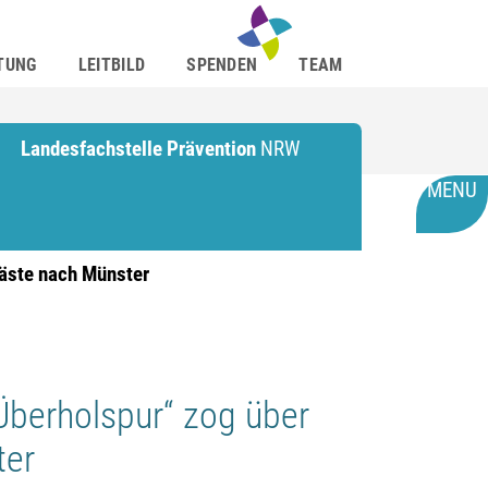
TUNG
LEITBILD
SPENDEN
TEAM
Landesfachstelle Prävention
NRW
MENU
äste nach Münster
Überholspur“ zog über
ter