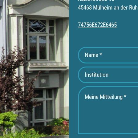
45468 Mülheim an der Ruh
74756E672E6465