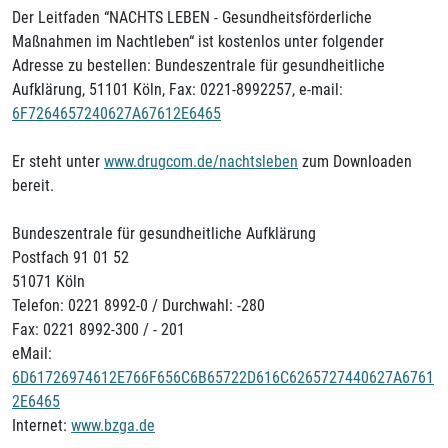
Der Leitfaden “NACHTS LEBEN - Gesundheitsförderliche
Maßnahmen im Nachtleben“ ist kostenlos unter folgender
Adresse zu bestellen: Bundeszentrale für gesundheitliche
Aufklärung, 51101 Köln, Fax: 0221-8992257, e-mail:
6F7264657240627A67612E6465
Er steht unter
www.drugcom.de/nachtsleben
zum Downloaden
bereit.
Bundeszentrale für gesundheitliche Aufklärung
Postfach 91 01 52
51071 Köln
Telefon: 0221 8992-0 / Durchwahl: -280
Fax: 0221 8992-300 / - 201
eMail:
6D61726974612E766F656C6B65722D616C6265727440627A6761
2E6465
Internet:
www.bzga.de