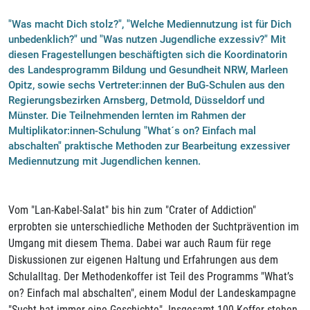
"Was macht Dich stolz?", "Welche Mediennutzung ist für Dich
unbedenklich?" und "Was nutzen Jugendliche exzessiv?" Mit
diesen Fragestellungen beschäftigten sich die Koordinatorin
des Landesprogramm Bildung und Gesundheit NRW, Marleen
Opitz, sowie sechs Vertreter:innen der BuG-Schulen aus den
Regierungsbezirken Arnsberg, Detmold, Düsseldorf und
Münster. Die Teilnehmenden lernten im Rahmen der
Multiplikator:innen-Schulung "What´s on? Einfach mal
abschalten" praktische Methoden zur Bearbeitung exzessiver
Mediennutzung mit Jugendlichen kennen.
Vom "Lan-Kabel-Salat" bis hin zum "Crater of Addiction"
erprobten sie unterschiedliche Methoden der Suchtprävention im
Umgang mit diesem Thema. Dabei war auch Raum für rege
Diskussionen zur eigenen Haltung und Erfahrungen aus dem
Schulalltag. Der Methodenkoffer ist Teil des Programms "What’s
on? Einfach mal abschalten", einem Modul der Landeskampagne
"Sucht hat immer eine Geschichte". Insgesamt 100 Koffer stehen