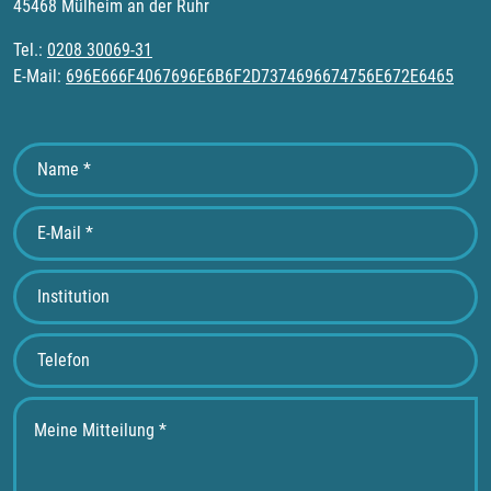
45468 Mülheim an der Ruhr
Tel.:
0208 30069-31
E-Mail:
696E666F4067696E6B6F2D7374696674756E672E6465