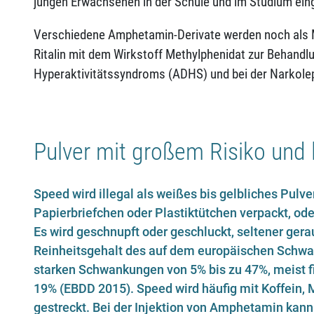
jungen Erwachsenen in der Schule und im Studium ein
Verschiedene Amphetamin-Derivate werden noch als M
Ritalin mit dem Wirkstoff Methylphenidat zur Behand
Hyperaktivitätssyndroms (ADHS) und bei der Narkolep
Pulver mit großem Risiko und
Speed wird illegal als weißes bis gelbliches Pulv
Papierbriefchen oder Plastiktütchen verpackt, ode
Es wird geschnupft oder geschluckt, seltener gerauc
Reinheitsgehalt des auf dem europäischen Schwa
starken Schwankungen von 5% bis zu 47%, meist fi
19% (EBDD 2015). Speed wird häufig mit Koffein, M
gestreckt. Bei der Injektion von Amphetamin kann 