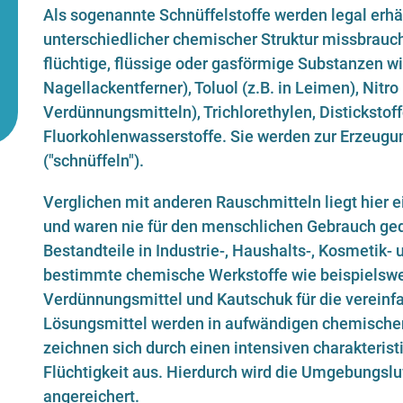
Als sogenannte Schnüffelstoffe werden legal erhäl
unterschiedlicher chemischer Struktur missbrauch
flüchtige, flüssige oder gasförmige Substanzen wie
Nagellackentferner), Toluol (z.B. in Leimen), Nitro
Verdünnungsmitteln), Trichlorethylen, Distickstof
Fluorkohlenwasserstoffe. Sie werden zur Erzeugu
("schnüffeln").
Verglichen mit anderen Rauschmitteln liegt hier e
und waren nie für den menschlichen Gebrauch geda
Bestandteile in Industrie-, Haushalts-, Kosmetik-
bestimmte chemische Werkstoffe wie beispielswei
Verdünnungsmittel und Kautschuk für die vereinf
Lösungsmittel werden in aufwändigen chemischen 
zeichnen sich durch einen intensiven charakteris
Flüchtigkeit aus. Hierdurch wird die Umgebungslu
angereichert.